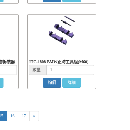
鐵套拆裝器
JTC-1808 BMW正時工具組(M60)引擎
數量 :
詢價
詳細
15
16
17
»