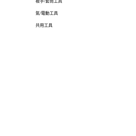
板手/套筒工具
氣/電動工具
共用工具