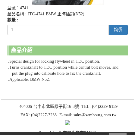
型號：4741
產品名稱 : JTC-4741 BMW 正時插銷(N52)
數量 :
詢價
產品介紹
․Special design for locking flywheel in TDC position.
․Turns crankshaft to TDC position while central bolt moves, and
put the plug into calibrate hole to fix the crankshaft.
․Applicable: BMW N52.
404006 台中市北區原子街16-3號
TEL:
(04)2229-9159
FAX: (04)2227-3238
E-mail:
sales@xembourg.com.tw
Copyright © 森堡企業有限公司