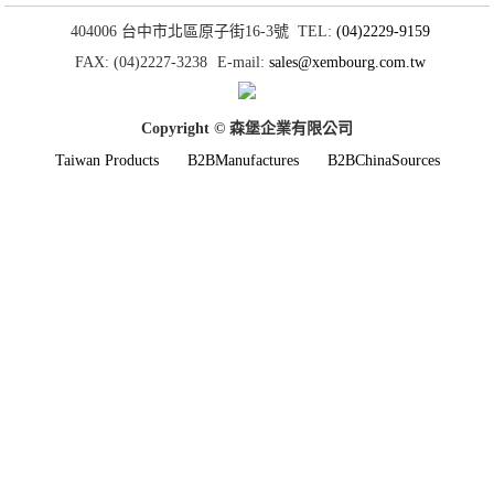
404006 台中市北區原子街16-3號
TEL:
(04)2229-9159
FAX: (04)2227-3238
E-mail:
sales@xembourg.com.tw
Copyright © 森堡企業有限公司
Taiwan Products
B2BManufactures
B2BChinaSources